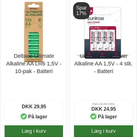
Spar
17%
Deltaco Ultimate
Uniross Max Power
Alkaline AA LR6 1,5V -
Alkaline AA 1,5V - 4 stk.
10-pak - Batteri
- Batteri
Før: 29,95 DKK
DKK 29,95
DKK 24,95
På lager
På lager
Læg i kurv
Læg i kurv