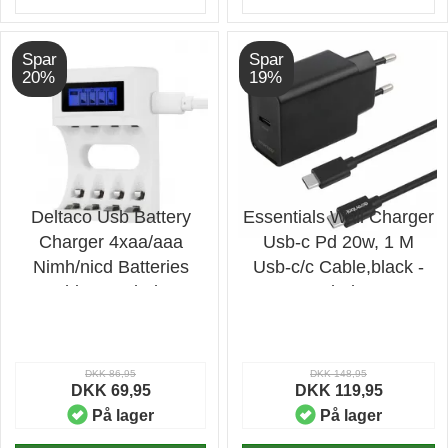
Spar
Spar
20%
19%
Deltaco Usb Battery
Essentials Wall Charger
Charger 4xaa/aaa
Usb-c Pd 20w, 1 M
Nimh/nicd Batteries
Usb-c/c Cable,black -
White - Oplader
Oplader
DKK 86,95
DKK 148,95
DKK 69,95
DKK 119,95
På lager
På lager