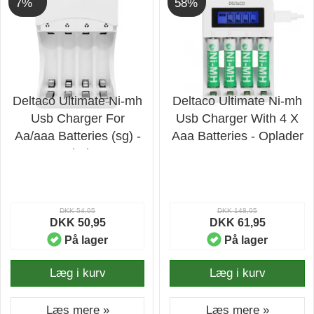
7%
58%
Deltaco Ultimate Ni-mh
Deltaco Ultimate Ni-mh
Usb Charger For
Usb Charger With 4 X
Aa/aaa Batteries (sg) -
Aaa Batteries - Oplader
Oplader
DKK 54,95
DKK 148,95
DKK 50,95
DKK 61,95
På lager
På lager
Læg i kurv
Læg i kurv
Læs mere »
Læs mere »