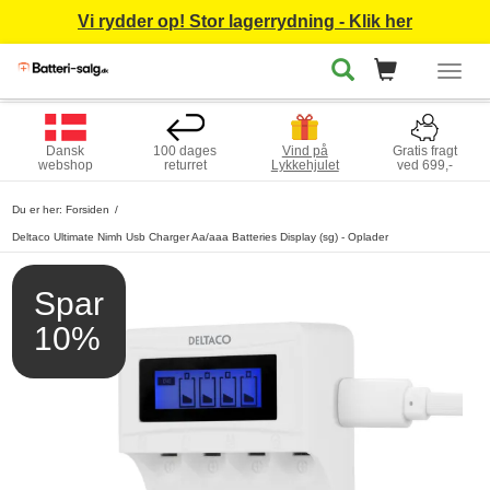
Vi rydder op! Stor lagerrydning - Klik her
Togg
navig
Dansk
100 dages
Vind på
Gratis fragt
webshop
returret
Lykkehjulet
ved 699,-
Du er her:
Forsiden
Deltaco Ultimate Nimh Usb Charger Aa/aaa Batteries Display (sg) - Oplader
Spar
10%