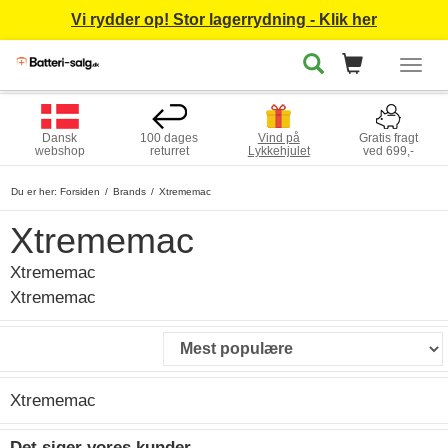
Vi rydder op! Stor lagerrydning - Klik her
Togg
navig
Dansk
100 dages
Vind på
Gratis fragt
webshop
returret
Lykkehjulet
ved 699,-
Du er her:
Forsiden
Brands
Xtrememac
Xtrememac
Xtrememac
Xtrememac
Xtrememac
Det siger vores kunder