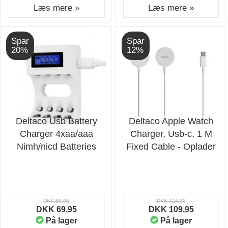
Læs mere »
Læs mere »
Spar
Spar
20%
12%
Deltaco Usb Battery
Deltaco Apple Watch
Charger 4xaa/aaa
Charger, Usb-c, 1 M
Nimh/nicd Batteries
Fixed Cable - Oplader
White - Oplader
DKK 86,95
DKK 124,95
DKK 69,95
DKK 109,95
På lager
På lager