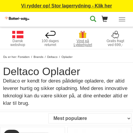
Vi rydder op! Stor lagerrydning - Klik her
Togg
navig
Dansk
100 dages
Vind på
Gratis fragt
webshop
returret
Lykkehjulet
ved 699,-
Du er her:
Forsiden
Brands
Deltaco
Oplader
Deltaco Oplader
Deltaco er kendt for deres pålidelige opladere, der altid
leverer hurtig og sikker opladning. Med deres innovative
teknologi kan du være sikker på, at dine enheder altid er
klar til brug.