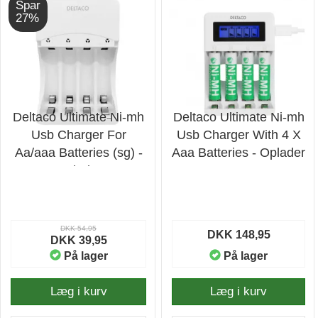
Spar
27%
Deltaco Ultimate Ni-mh
Deltaco Ultimate Ni-mh
Usb Charger For
Usb Charger With 4 X
Aa/aaa Batteries (sg) -
Aaa Batteries - Oplader
Oplader
DKK 54,95
DKK 148,95
DKK 39,95
På lager
På lager
Læg i kurv
Læg i kurv